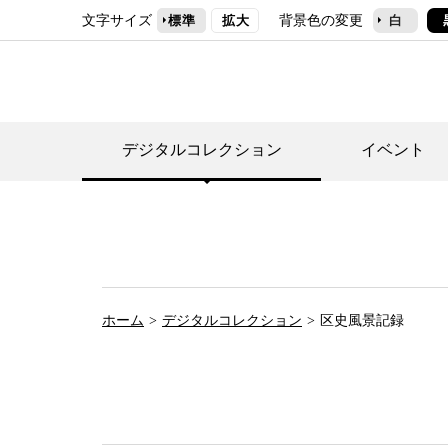
文字サイズ
背景色の変更
標準
拡大
白
デジタルコレクション
イベント
デジタルコレクショ
郷土資料館トップ
民家園トップ
刊行物一覧
世田谷区の歴史
フロアマップ
事業案内(テーマ展
せたがや歴史文化物
常設展案内
団体利用について（
ホーム
デジタルコレクション
区史風景記録
施設利用について
次大夫堀公園民家園
代官屋敷について