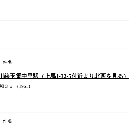
件名
川線玉電中里駅（上馬1-32-5付近より北西を見る）
和３６ （1961）
件名