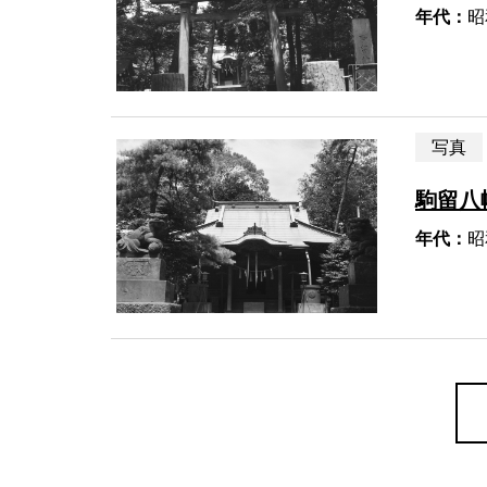
年代：
昭
写真
駒留八
年代：
昭