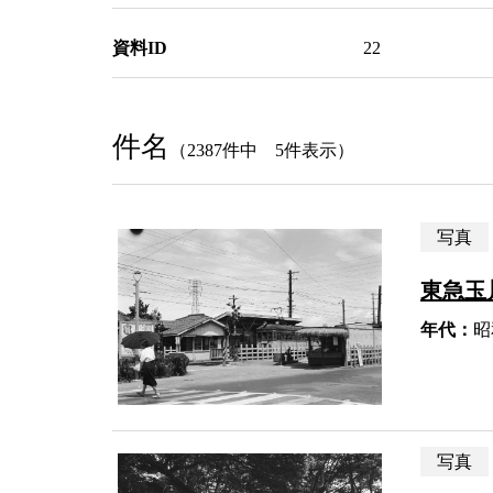
資料ID
22
件名
（2387件中 5件表示）
写真
東急玉
年代：
昭
写真