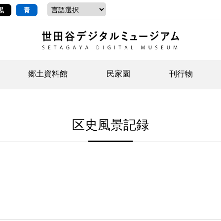
黒
青
郷土資料館
民家園
刊行物
ントップ
デジタルコレクションについて
お知らせ
お知らせ
せたがやの記憶
郷
民
せ
区史風景記録
示・ボランティアなど)
語
イベント
イベント
ジュニア講座
年
年
文
社会科見学など）
開館時間/アクセス
刊行物
団
岡
資料の利用について
刊