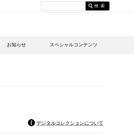
検索
お知らせ
スペシャルコンテンツ
土資料館について
家園のあらまし・文化財建造物
たがや文化散策マップ
間スケジュール
間スケジュール
化財紹介動画
体見学のご案内
本公園民家園
行物
デジタルコレクションについて