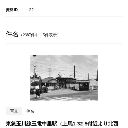
資料ID
22
件名
（2387件中 5件表示）
写真
件名
東急玉川線玉電中里駅（上馬1-32-5付近より北西