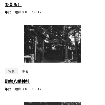
を見る）
年代：
昭和３６ （1961）
写真
件名
駒留八幡神社
年代：
昭和３６ （1961）