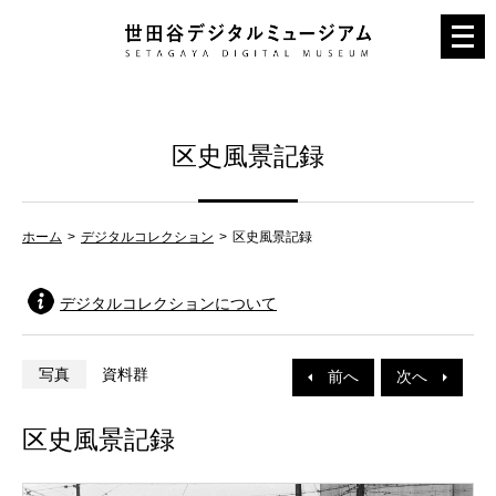
メ
ニ
ュ
ー
区史風景記録
を
開
く
ホーム
デジタルコレクション
区史風景記録
デジタルコレクションについて
写真
資料群
前へ
次へ
区史風景記録