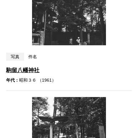
写真
件名
駒留八幡神社
年代：
昭和３６ （1961）