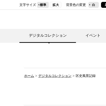
文字サイズ
背景色の変更
標準
拡大
白
デジタルコレクション
イベント
デジタルコレクショ
郷土資料館トップ
民家園トップ
刊行物一覧
世田谷区の歴史
フロアマップ
事業案内(テーマ展
せたがや歴史文化物
常設展案内
団体利用について（
ホーム
デジタルコレクション
区史風景記録
施設利用について
次大夫堀公園民家園
代官屋敷について