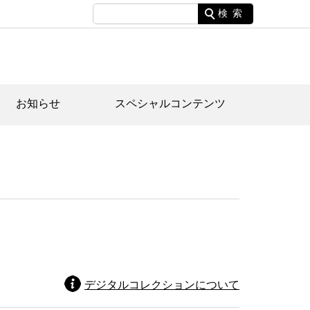
検索
お知らせ
スペシャルコンテンツ
土資料館について
家園のあらまし・文化財建造物
たがや文化散策マップ
間スケジュール
間スケジュール
化財紹介動画
体見学のご案内
本公園民家園
行物
デジタルコレクションについて