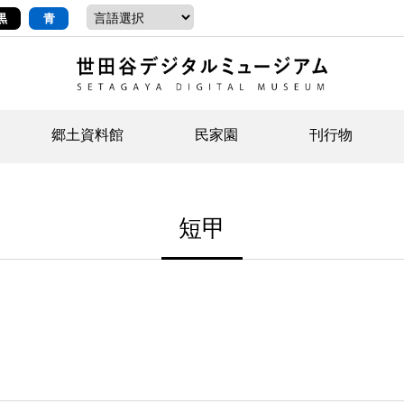
黒
青
郷土資料館
民家園
刊行物
ントップ
デジタルコレクションについて
お知らせ
お知らせ
せたがやの記憶
郷
民
せ
短甲
示・ボランティアなど)
語
イベント
イベント
ジュニア講座
年
年
文
社会科見学など）
開館時間/アクセス
刊行物
団
岡
資料の利用について
刊