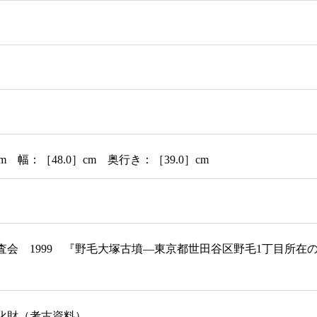
m 幅：［48.0］cm 奥行き：［39.0］cm
査会 1999 『野毛大塚古墳―東京都世田谷区野毛1丁目所
化財（考古資料）