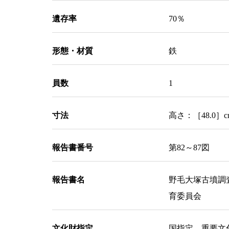
遺存率
70％
形態・材質
鉄
員数
1
寸法
高さ：［48.0］c
報告書番号
第82～87図
報告書名
野毛大塚古墳調
育委員会
文化財指定
国指定 重要文