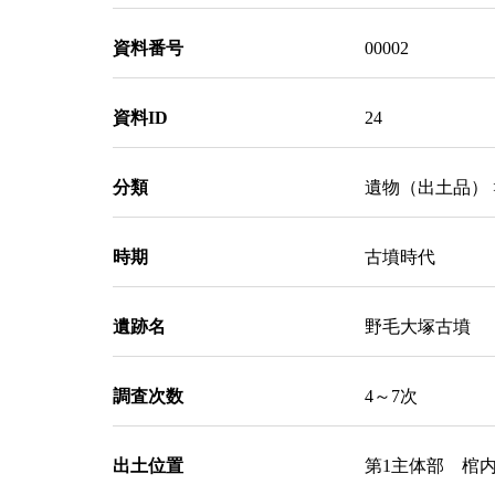
資料番号
00002
資料ID
24
分類
遺物（出土品） 
時期
古墳時代
遺跡名
野毛大塚古墳
調査次数
4～7次
出土位置
第1主体部 棺内