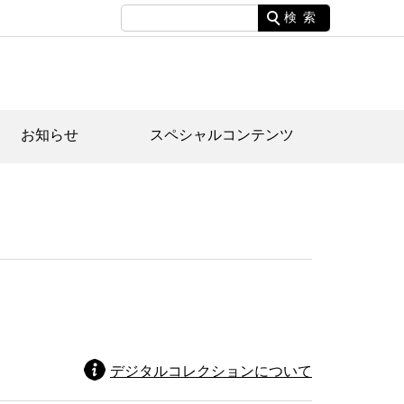
検索
お知らせ
スペシャルコンテンツ
土資料館について
家園のあらまし・文化財建造物
たがや文化散策マップ
間スケジュール
間スケジュール
化財紹介動画
体見学のご案内
本公園民家園
行物
デジタルコレクションについて