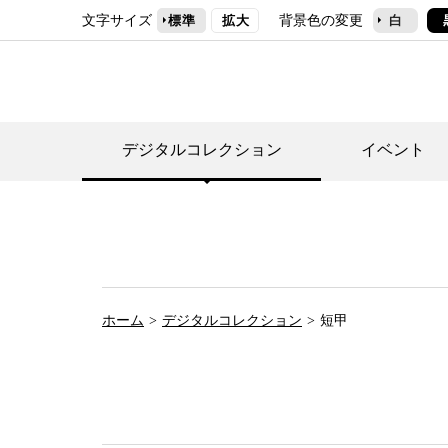
文字サイズ
背景色の変更
標準
拡大
白
デジタルコレクション
イベント
デジタルコレクショ
郷土資料館トップ
民家園トップ
刊行物一覧
世田谷区の歴史
フロアマップ
事業案内(テーマ展
せたがや歴史文化物
常設展案内
団体利用について（
ホーム
デジタルコレクション
短甲
施設利用について
次大夫堀公園民家園
代官屋敷について