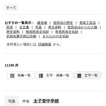
すべて
おすすめ一覧表示：
建造物
|
世田谷の歴史
|
美術工芸品
|
民具
|
古文書
|
写真
|
考古資料
|
世田谷ゆかりの人物
|
歴史資料
|
無形民俗文化財
|
有形民俗文化財
|
史跡名勝天然記念物
|
まちなかの文化財
全件見たい場合には
詳細検索
から。
11196 件
画像一覧
文字・画像一覧
文字一覧
太子堂中学校
写真
件名