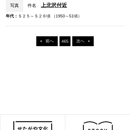
上北沢付近
写真
件名
年代：
Ｓ２５～Ｓ２６頃 （1950～51頃）
前へ
次へ
465