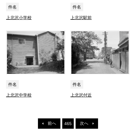
件名
件名
上北沢小学校
上北沢駅前
件名
件名
上北沢中学校
上北沢付近
前へ
次へ
465