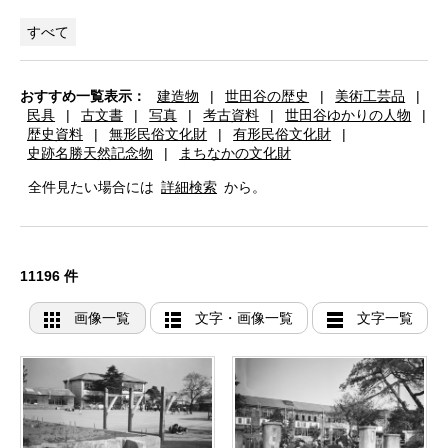
すべて
おすすめ一覧表示：
建造物
|
世田谷の歴史
|
美術工芸品
|
民具
|
古文書
|
写真
|
考古資料
|
世田谷ゆかりの人物
|
歴史資料
|
無形民俗文化財
|
有形民俗文化財
|
史跡名勝天然記念物
|
まちなかの文化財
全件見たい場合には
詳細検索
から。
11196 件
画像一覧
文字・画像一覧
文字一覧