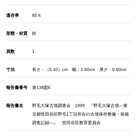
遺存率
85％
形態・材質
鉄
員数
1
寸法
長さ：（5.10）cm 幅：1.60cm 厚さ：0.60cm
報告書番号
第138図6
報告書名
野毛大塚古墳調査会 1999 『野毛大塚古墳―東
京都世田谷区野毛1丁目所在の古墳保存整備・発掘
調査記録―』 世田谷区教育委員会