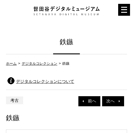
メ
ニ
ュ
ー
鉄鏃
を
開
く
ホーム
デジタルコレクション
鉄鏃
デジタルコレクションについて
考古
前へ
次へ
鉄鏃