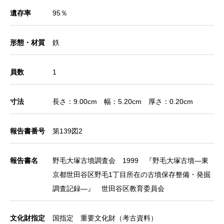
遺存率
95％
形態・材質
鉄
員数
1
寸法
長さ：9.00cm 幅：5.20cm 厚さ：0.20cm
報告書番号
第139図2
報告書名
野毛大塚古墳調査会 1999 『野毛大塚古墳―東
京都世田谷区野毛1丁目所在の古墳保存整備・発掘
調査記録―』 世田谷区教育委員会
文化財指定
国指定 重要文化財（考古資料）