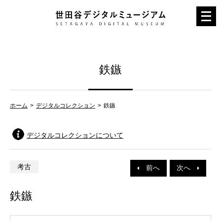
メ
ニ
ュ
ー
鉄鏃
を
開
く
ホーム
デジタルコレクション
鉄鏃
デジタルコレクションについて
考古
前へ
次へ
鉄鏃