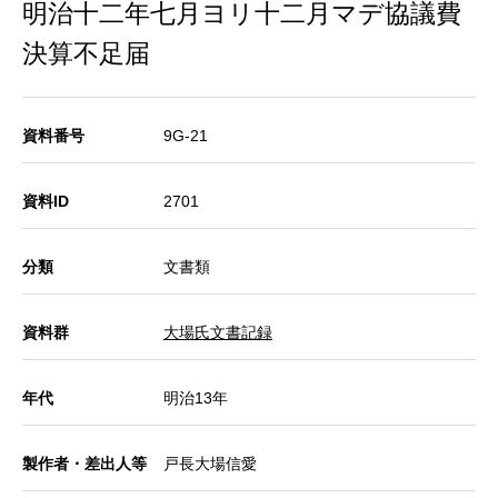
明治十二年七月ヨリ十二月マデ協議費
決算不足届
資料番号
9G-21
資料ID
2701
分類
文書類
資料群
大場氏文書記録
年代
明治13年
製作者・差出人等
戸長大場信愛