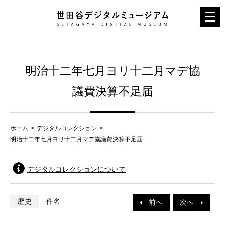
メ
ニ
ュ
ー
明治十二年七月ヨリ十二月マデ協
を
開
議費決算不足届
く
ホーム
デジタルコレクション
明治十二年七月ヨリ十二月マデ協議費決算不足届
デジタルコレクションについて
歴史
件名
前へ
次へ