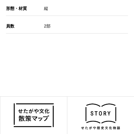
形態・材質
縦
員数
2部