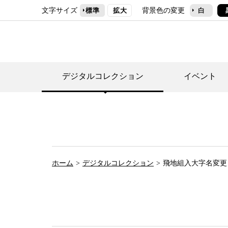
文字サイズ
背景色の変更
標準
拡大
白
デジタルコレクション
イベント
デジタルコレクショ
郷土資料館トップ
民家園トップ
刊行物一覧
世田谷区の歴史
フロアマップ
事業案内(テーマ展
せたがや歴史文化物
常設展案内
団体利用について（
ホーム
デジタルコレクション
飛地組入大字名変更
施設利用について
次大夫堀公園民家園
代官屋敷について