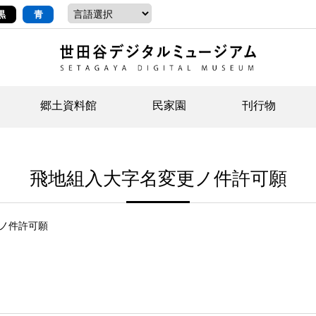
黒
青
郷土資料館
民家園
刊行物
ントップ
デジタルコレクションについて
お知らせ
お知らせ
せたがやの記憶
郷
民
せ
飛地組入大字名変更ノ件許可願
示・ボランティアなど)
語
イベント
イベント
ジュニア講座
年
年
文
社会科見学など）
開館時間/アクセス
刊行物
団
岡
ノ件許可願
資料の利用について
刊