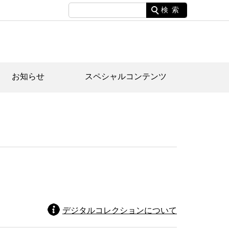
検索
お知らせ
スペシャルコンテンツ
土資料館について
家園のあらまし・文化財建造物
たがや文化散策マップ
間スケジュール
間スケジュール
化財紹介動画
体見学のご案内
本公園民家園
行物
デジタルコレクションについて