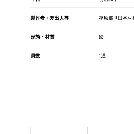
製作者・差出人等
荏原郡世田谷村
形態・材質
綴
員数
1通