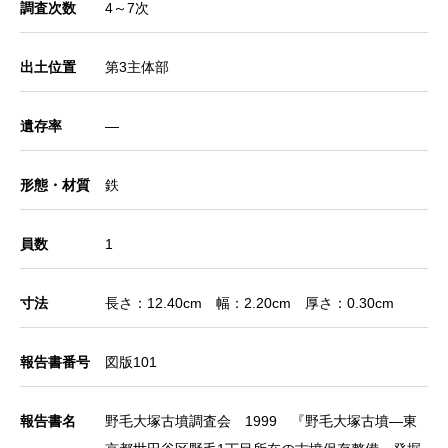
調査次数
4～7次
出土位置
第3主体部
遺存率
―
形態・材質
鉄
員数
1
寸法
長さ：12.40cm 幅：2.20cm 厚さ：0.30cm
報告書番号
図版101
報告書名
野毛大塚古墳調査会 1999 『野毛大塚古墳―東