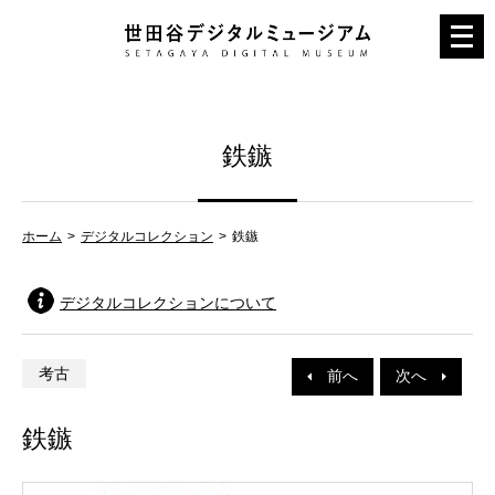
メ
ニ
ュ
ー
鉄鏃
を
開
く
ホーム
デジタルコレクション
鉄鏃
デジタルコレクションについて
考古
前へ
次へ
鉄鏃