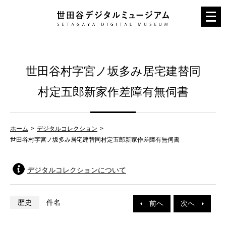
メ
ニ
ュ
ー
世田谷村字宮ノ坂多み居宅建替同
を
開
村定五郎新家作差障有無伺書
く
ホーム
デジタルコレクション
世田谷村字宮ノ坂多み居宅建替同村定五郎新家作差障有無伺書
デジタルコレクションについて
歴史
件名
前へ
次へ