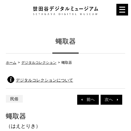
メ
ニ
ュ
ー
蠅取器
を
開
く
ホーム
デジタルコレクション
蠅取器
デジタルコレクションについて
民俗
前へ
次へ
蠅取器
（はえとりき）