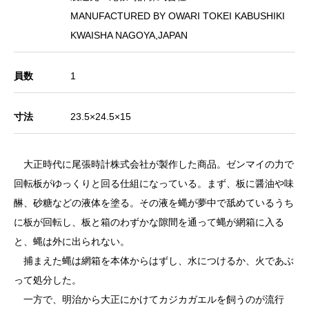
MANUFACTURED BY OWARI TOKEI KABUSHIKI
KWAISHA NAGOYA,JAPAN
員数
1
寸法
23.5×24.5×15
大正時代に尾張時計株式会社が製作した商品。ゼンマイの力で
回転板がゆっくりと回る仕組になっている。まず、板に醤油や味
醂、砂糖などの液体を塗る。その液を蝿が夢中で舐めているうち
に板が回転し、板と箱のわずかな隙間を通って蝿が網箱に入る
と、蝿は外に出られない。
捕まえた蝿は網箱を本体からはずし、水につけるか、火であぶ
って処分した。
一方で、明治から大正にかけてカジカガエルを飼うのが流行