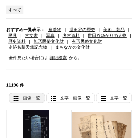
すべて
おすすめ一覧表示：
建造物
|
世田谷の歴史
|
美術工芸品
|
民具
|
古文書
|
写真
|
考古資料
|
世田谷ゆかりの人物
|
歴史資料
|
無形民俗文化財
|
有形民俗文化財
|
史跡名勝天然記念物
|
まちなかの文化財
全件見たい場合には
詳細検索
から。
11196 件
画像一覧
文字・画像一覧
文字一覧