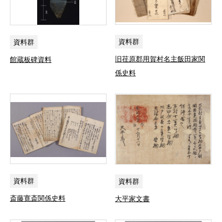
資料群
資料群
旧荏原郡用賀村名主飯田家関
館蔵板碑資料
係史料
資料群
資料群
斎藤寛斎関係史料
大平家文書