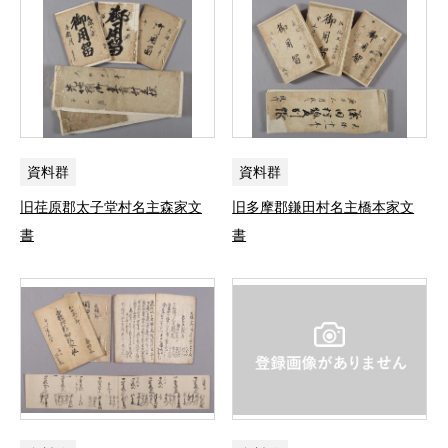
資料群
資料群
旧荏原郡太子堂村名主森家文
旧多摩郡鎌田村名主橋本家文
書
書