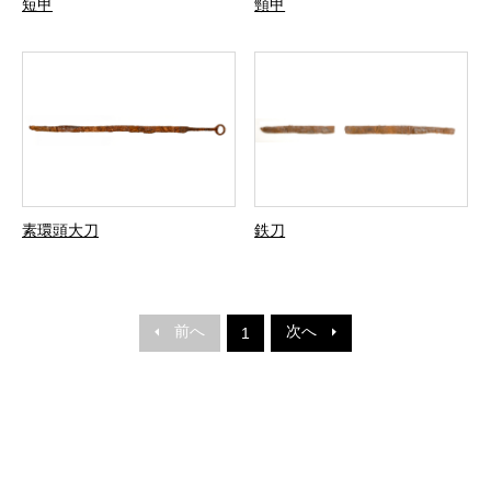
短甲
頸甲
素環頭大刀
鉄刀
前へ
次へ
1