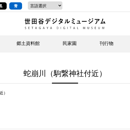
黒
青
郷土資料館
民家園
刊行物
ントップ
デジタルコレクションについて
お知らせ
お知らせ
せたがやの記憶
郷
民
せ
蛇崩川（駒繋神社付近）
示・ボランティアなど)
語
イベント
イベント
ジュニア講座
年
年
文
社会科見学など）
開館時間/アクセス
刊行物
団
岡
近）
資料の利用について
刊