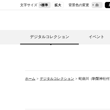
文字サイズ
背景色の変更
標準
拡大
白
デジタルコレクション
イベント
デジタルコレクショ
郷土資料館トップ
民家園トップ
刊行物一覧
世田谷区の歴史
フロアマップ
事業案内(テーマ展
せたがや歴史文化物
常設展案内
団体利用について（
ホーム
デジタルコレクション
蛇崩川（駒繋神社付
施設利用について
次大夫堀公園民家園
代官屋敷について