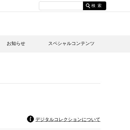
検索
お知らせ
スペシャルコンテンツ
土資料館について
家園のあらまし・文化財建造物
たがや文化散策マップ
間スケジュール
間スケジュール
化財紹介動画
体見学のご案内
本公園民家園
行物
デジタルコレクションについて