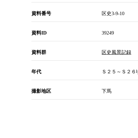
資料番号
区史3-9-10
資料ID
39249
資料群
区史風景記録
年代
Ｓ２５～Ｓ２６頃 
撮影地区
下馬