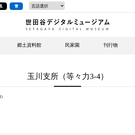
黒
青
郷土資料館
民家園
刊行物
ントップ
デジタルコレクションについて
お知らせ
お知らせ
せたがやの記憶
郷
民
せ
玉川支所（等々力3-4）
示・ボランティアなど)
語
イベント
イベント
ジュニア講座
年
年
文
社会科見学など）
開館時間/アクセス
刊行物
団
岡
4）
資料の利用について
刊