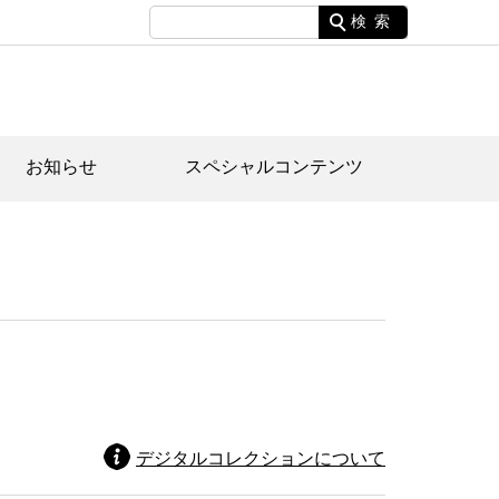
検索
お知らせ
スペシャルコンテンツ
土資料館について
家園のあらまし・文化財建造物
たがや文化散策マップ
間スケジュール
間スケジュール
化財紹介動画
体見学のご案内
本公園民家園
行物
デジタルコレクションについて