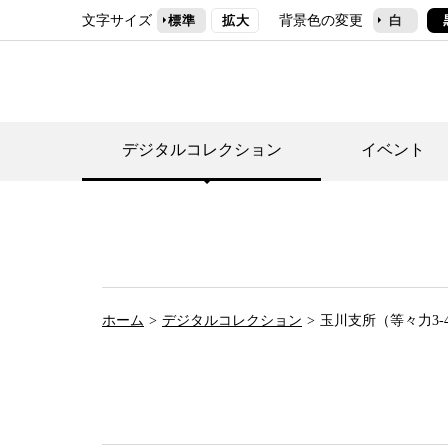
文字サイズ
背景色の変更
標準
拡大
白
デジタルコレクション
イベント
デジタルコレクショ
郷土資料館トップ
民家園トップ
刊行物一覧
世田谷区の歴史
フロアマップ
事業案内(テーマ展
せたがや歴史文化物
常設展案内
団体利用について（
ホーム
デジタルコレクション
玉川支所（等々力3-
施設利用について
次大夫堀公園民家園
代官屋敷について