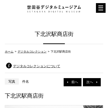
メ
ニ
ュ
ー
下北沢駅商店街
を
開
く
ホーム
デジタルコレクション
下北沢駅商店街
デジタルコレクションについて
写真
件名
前へ
次へ
下北沢駅商店街