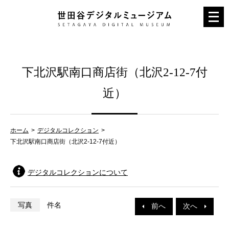
メ
ニ
ュ
ー
下北沢駅南口商店街（北沢2-12-7付
を
開
近）
く
ホーム
デジタルコレクション
下北沢駅南口商店街（北沢2-12-7付近）
デジタルコレクションについて
写真
件名
前へ
次へ