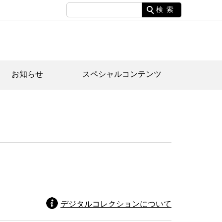
検索
お知らせ
スペシャルコンテンツ
土資料館について
家園のあらまし・文化財建造物
たがや文化散策マップ
間スケジュール
間スケジュール
化財紹介動画
体見学のご案内
本公園民家園
行物
デジタルコレクションについて