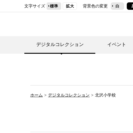
文字サイズ
背景色の変更
標準
拡大
白
デジタルコレクション
イベント
デジタルコレクショ
郷土資料館トップ
民家園トップ
刊行物一覧
世田谷区の歴史
フロアマップ
事業案内(テーマ展
せたがや歴史文化物
常設展案内
団体利用について（
ホーム
デジタルコレクション
北沢小学校
施設利用について
次大夫堀公園民家園
代官屋敷について