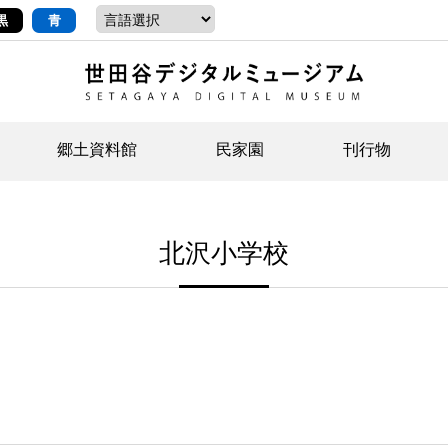
黒
青
郷土資料館
民家園
刊行物
ントップ
デジタルコレクションについて
お知らせ
お知らせ
せたがやの記憶
郷
民
せ
北沢小学校
示・ボランティアなど)
語
イベント
イベント
ジュニア講座
年
年
文
社会科見学など）
開館時間/アクセス
刊行物
団
岡
資料の利用について
刊