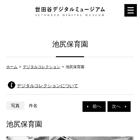
メ
ニ
ュ
ー
池尻保育園
を
開
く
ホーム
デジタルコレクション
池尻保育園
デジタルコレクションについて
写真
件名
前へ
次へ
池尻保育園