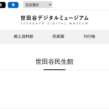
黒
青
郷土資料館
民家園
刊行物
ントップ
デジタルコレクションについて
お知らせ
お知らせ
せたがやの記憶
郷
民
せ
世田谷民生館
示・ボランティアなど)
語
イベント
イベント
ジュニア講座
年
年
文
社会科見学など）
開館時間/アクセス
刊行物
団
岡
資料の利用について
刊