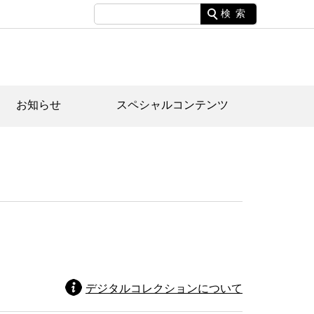
検索
お知らせ
スペシャルコンテンツ
土資料館について
家園のあらまし・文化財建造物
たがや文化散策マップ
間スケジュール
間スケジュール
化財紹介動画
体見学のご案内
本公園民家園
行物
デジタルコレクションについて