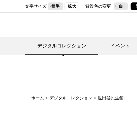
文字サイズ
背景色の変更
標準
拡大
白
デジタルコレクション
イベント
デジタルコレクショ
郷土資料館トップ
民家園トップ
刊行物一覧
世田谷区の歴史
フロアマップ
事業案内(テーマ展
せたがや歴史文化物
常設展案内
団体利用について（
ホーム
デジタルコレクション
世田谷民生館
施設利用について
次大夫堀公園民家園
代官屋敷について