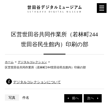
メ
ニ
ュ
ー
区営世田谷共同作業所（若林町244
を
開
世田谷民生館内）印刷の部
く
ホーム
デジタルコレクション
区営世田谷共同作業所（若林町244世田谷民生館内）印刷の部
デジタルコレクションについて
写真
件名
前へ
次へ