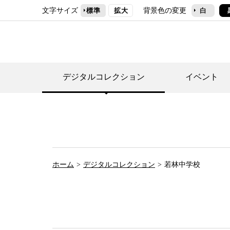
文字サイズ
背景色の変更
標準
拡大
白
デジタルコレクション
イベント
デジタルコレクショ
郷土資料館トップ
民家園トップ
刊行物一覧
世田谷区の歴史
フロアマップ
事業案内(テーマ展
せたがや歴史文化物
常設展案内
団体利用について（
ホーム
デジタルコレクション
若林中学校
施設利用について
次大夫堀公園民家園
代官屋敷について