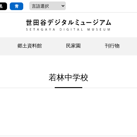
黒
青
郷土資料館
民家園
刊行物
ントップ
デジタルコレクションについて
お知らせ
お知らせ
せたがやの記憶
郷
民
せ
若林中学校
示・ボランティアなど)
語
イベント
イベント
ジュニア講座
年
年
文
社会科見学など）
開館時間/アクセス
刊行物
団
岡
資料の利用について
刊