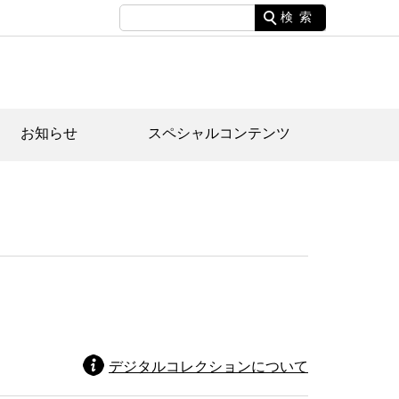
検索
お知らせ
スペシャルコンテンツ
土資料館について
家園のあらまし・文化財建造物
たがや文化散策マップ
間スケジュール
間スケジュール
化財紹介動画
体見学のご案内
本公園民家園
行物
デジタルコレクションについて