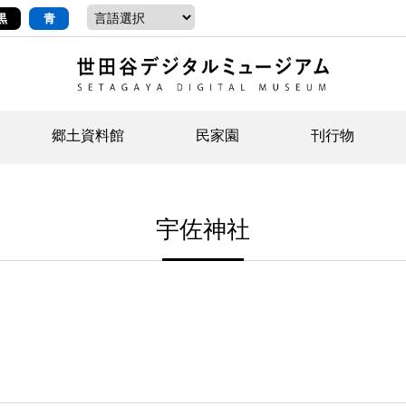
黒
青
郷土資料館
民家園
刊行物
ントップ
デジタルコレクションについて
お知らせ
お知らせ
せたがやの記憶
郷
民
せ
宇佐神社
示・ボランティアなど)
語
イベント
イベント
ジュニア講座
年
年
文
社会科見学など）
開館時間/アクセス
刊行物
団
岡
資料の利用について
刊