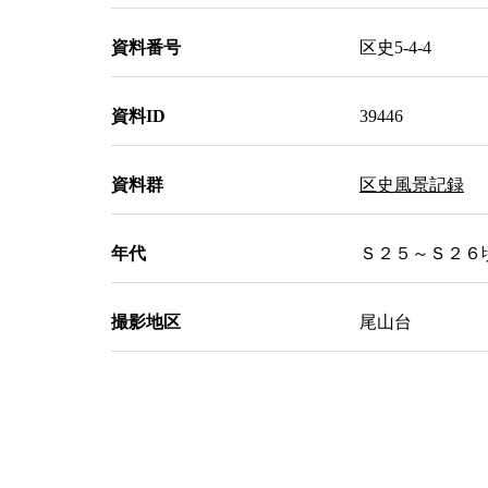
資料番号
区史5-4-4
資料ID
39446
資料群
区史風景記録
年代
Ｓ２５～Ｓ２６頃 
撮影地区
尾山台