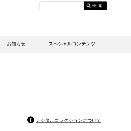
検索
お知らせ
スペシャルコンテンツ
土資料館について
家園のあらまし・文化財建造物
たがや文化散策マップ
間スケジュール
間スケジュール
化財紹介動画
体見学のご案内
本公園民家園
行物
デジタルコレクションについて