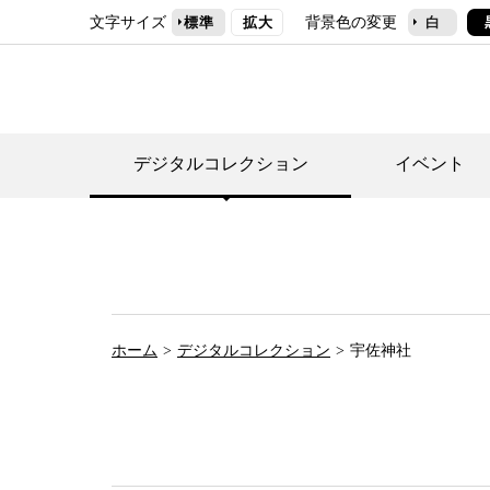
文字サイズ
背景色の変更
標準
拡大
白
デジタルコレクション
イベント
デジタルコレクショ
郷土資料館トップ
民家園トップ
刊行物一覧
世田谷区の歴史
フロアマップ
事業案内(テーマ展
せたがや歴史文化物
常設展案内
団体利用について（
ホーム
デジタルコレクション
宇佐神社
施設利用について
次大夫堀公園民家園
代官屋敷について