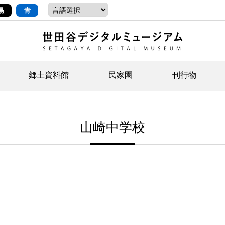
黒
青
郷土資料館
民家園
刊行物
ントップ
デジタルコレクションについて
お知らせ
お知らせ
せたがやの記憶
郷
民
せ
山崎中学校
示・ボランティアなど)
語
イベント
イベント
ジュニア講座
年
年
文
社会科見学など）
開館時間/アクセス
刊行物
団
岡
資料の利用について
刊