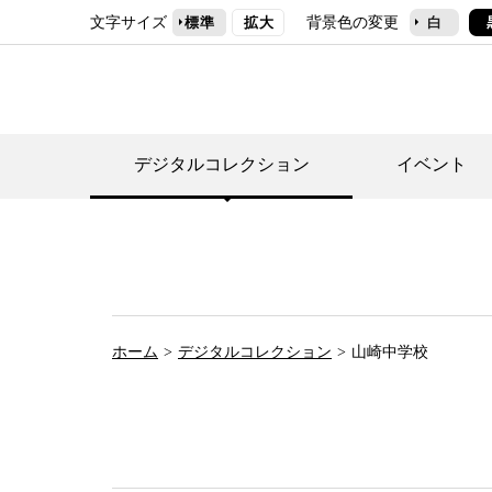
文字サイズ
背景色の変更
標準
拡大
白
デジタルコレクション
イベント
デジタルコレクショ
郷土資料館トップ
民家園トップ
刊行物一覧
世田谷区の歴史
フロアマップ
事業案内(テーマ展
せたがや歴史文化物
常設展案内
団体利用について（
ホーム
デジタルコレクション
山崎中学校
施設利用について
次大夫堀公園民家園
代官屋敷について