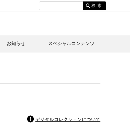
検索
お知らせ
スペシャルコンテンツ
土資料館について
家園のあらまし・文化財建造物
たがや文化散策マップ
間スケジュール
間スケジュール
化財紹介動画
体見学のご案内
本公園民家園
行物
デジタルコレクションについて