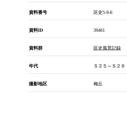
資料番号
区史5-9-6
資料ID
39461
資料群
区史風景記録
年代
Ｓ２５～Ｓ２６ （
撮影地区
梅丘