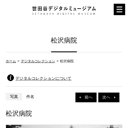
メ
ニ
ュ
ー
松沢病院
を
開
く
ホーム
デジタルコレクション
松沢病院
デジタルコレクションについて
写真
件名
前へ
次へ
松沢病院