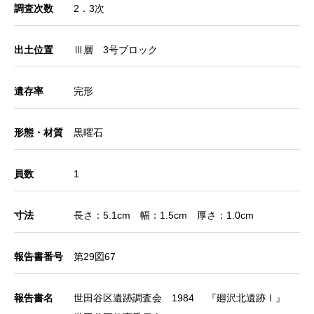
調査次数
2．3次
出土位置
Ⅲ層 3号ブロック
遺存率
完形
形態・材質
黒曜石
員数
1
寸法
長さ：5.1cm 幅：1.5cm 厚さ：1.0cm
報告書番号
第29図67
報告書名
世田谷区遺跡調査会 1984 『廻沢北遺跡Ⅰ』