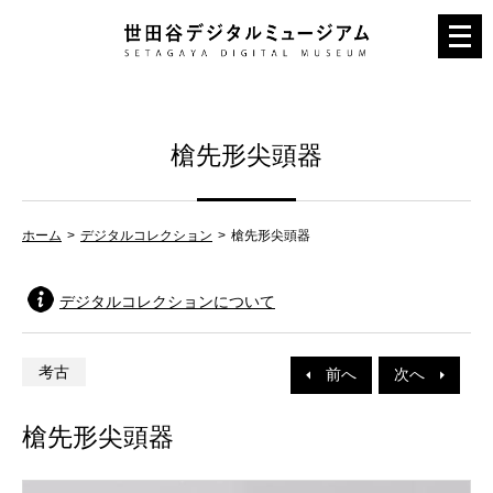
メ
ニ
ュ
ー
槍先形尖頭器
を
開
く
ホーム
デジタルコレクション
槍先形尖頭器
デジタルコレクションについて
考古
前へ
次へ
槍先形尖頭器