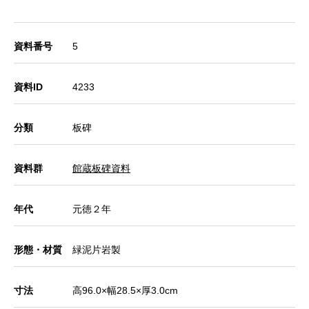
資料番号
5
資料ID
4233
分類
板碑
資料群
館蔵板碑資料
年代
元徳２年
形態・材質
緑泥片岩製
寸法
高96.0×幅28.5×厚3.0cm