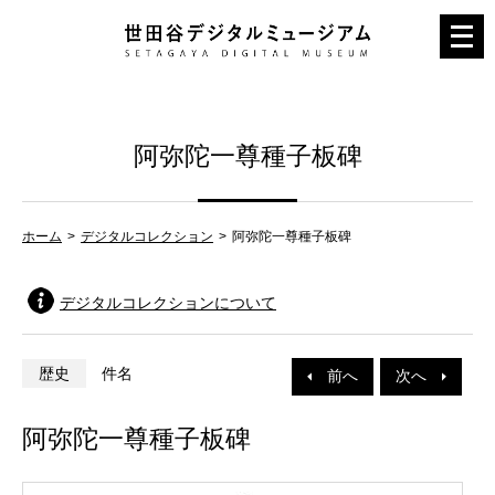
メ
ニ
ュ
ー
阿弥陀一尊種子板碑
を
開
く
ホーム
デジタルコレクション
阿弥陀一尊種子板碑
デジタルコレクションについて
歴史
件名
前へ
次へ
阿弥陀一尊種子板碑