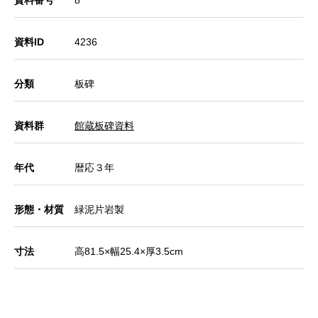
資料ID
4236
分類
板碑
資料群
館蔵板碑資料
年代
暦応３年
形態・材質
緑泥片岩製
寸法
高81.5×幅25.4×厚3.5cm