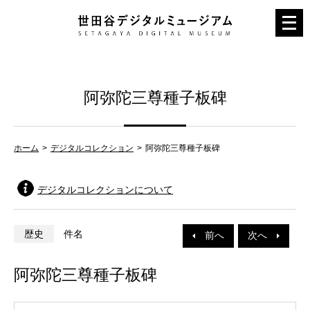
メ
ニ
ュ
ー
阿弥陀三尊種子板碑
を
開
く
ホーム
デジタルコレクション
阿弥陀三尊種子板碑
デジタルコレクションについて
歴史
件名
前へ
次へ
阿弥陀三尊種子板碑