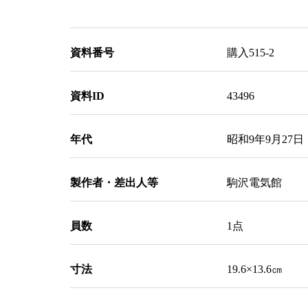
資料番号
購入515-2
資料ID
43496
年代
昭和9年9月27日 
製作者・差出人等
駒沢電気館
員数
1点
寸法
19.6×13.6㎝