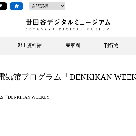
黒
青
郷土資料館
民家園
刊行物
ントップ
デジタルコレクションについて
お知らせ
お知らせ
せたがやの記憶
郷
民
せ
電気館プログラム「DENKIKAN WEEK
示・ボランティアなど)
語
イベント
イベント
ジュニア講座
年
年
文
社会科見学など）
開館時間/アクセス
刊行物
団
岡
DENKIKAN WEEKLY」
資料の利用について
刊