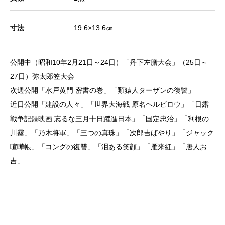
寸法
19.6×13.6㎝
公開中（昭和10年2月21日～24日）「丹下左膳大会」（25日～
27日）弥太郎笠大会
次週公開「水戸黄門 密書の巻」「類猿人ターザンの復讐」
近日公開「建設の人々」「世界大海戦 原名ヘルビロウ」「日露
戦争記録映画 忘るな三月十日躍進日本」「国定忠治」「利根の
川霧」「乃木将軍」「三つの真珠」「次郎吉ばやり」「ジャック
喧嘩帳」「コングの復讐」「泪ある笑顔」「雁来紅」「唐人お
吉」