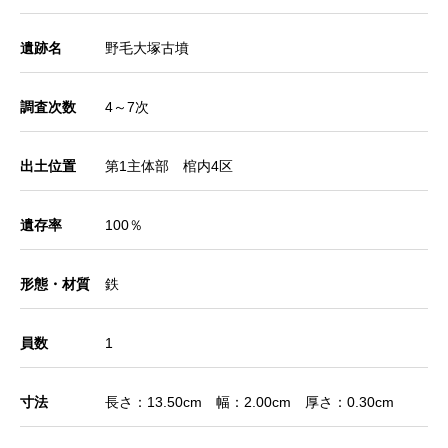
遺跡名
野毛大塚古墳
調査次数
4～7次
出土位置
第1主体部 棺内4区
遺存率
100％
形態・材質
鉄
員数
1
寸法
長さ：13.50cm 幅：2.00cm 厚さ：0.30cm