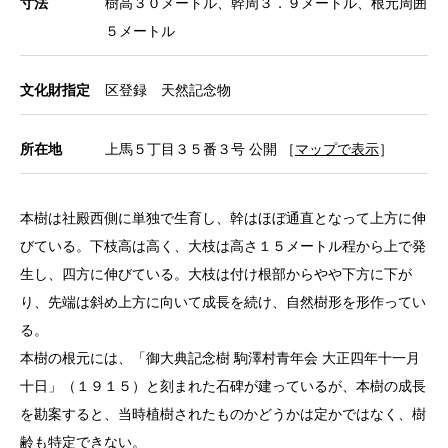
寸法
樹高３０メートル、幹周３．９メートル、根元周囲
５メートル
文化財指定
区登録 天然記念物
所在地
上馬５丁目３５番３号 公開 ［
マップで表示
］
本樹は社殿西側に単独で生育し、幹はほぼ通直となって上方に伸
びている。下枝高は高く、大枝は高さ１５メートル程から上で発
生し、四方に伸びている。大枝は付け根部からやや下方に下が
り、先端は斜め上方に向いて成長を続け、自然樹形を形作ってい
る。
本樹の根元には、「御大典記念樹 駒澤村青年会 大正四年十一月
十日」（１９１５）と刻まれた石碑が建っているが、本樹の成長
を勘案すると、当時植樹されたものかどうかは定かではなく、樹
齢も特定できない。