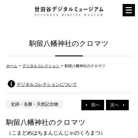
メ
ニ
ュ
ー
駒留八幡神社のクロマツ
を
開
く
ホーム
デジタルコレクション
駒留八幡神社のクロマツ
デジタルコレクションについて
史跡・名勝・天然記念物
前へ
次へ
駒留八幡神社のクロマツ
（こまどめはちまんじんじゃのくろまつ）