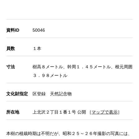
資料ID
50046
員数
１本
寸法
樹高８メートル、幹周１．４５メートル、根元周囲
３．９８メートル
文化財指定
区登録 天然記念物
所在地
上北沢２丁目１番１号 公開 ［
マップで表示
］
本樹の植栽時期は不明だが、昭和２５～２６年撮影の写真には、