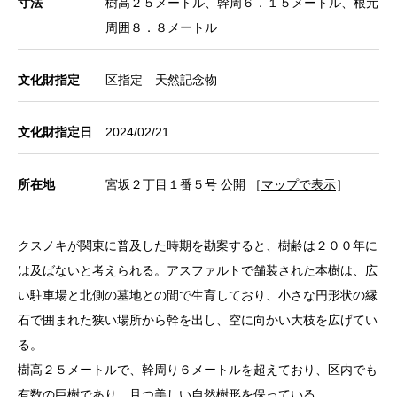
寸法
樹高２５メートル、幹周６．１５メートル、根元
周囲８．８メートル
文化財指定
区指定 天然記念物
文化財指定日
2024/02/21
所在地
宮坂２丁目１番５号 公開 ［
マップで表示
］
クスノキが関東に普及した時期を勘案すると、樹齢は２００年に
は及ばないと考えられる。アスファルトで舗装された本樹は、広
い駐車場と北側の墓地との間で生育しており、小さな円形状の縁
石で囲まれた狭い場所から幹を出し、空に向かい大枝を広げてい
る。
樹高２５メートルで、幹周り６メートルを超えており、区内でも
有数の巨樹であり、且つ美しい自然樹形を保っている。