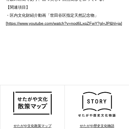
【関連項目】
・区内文化財紹介動画「世田谷区指定天然記念物」
[
https://www.youtube.com/watch?v=nod6LxqZFwY?gl=JP&hl=ja
]
せたがや文化散策マップ
せたがや歴史文化物語