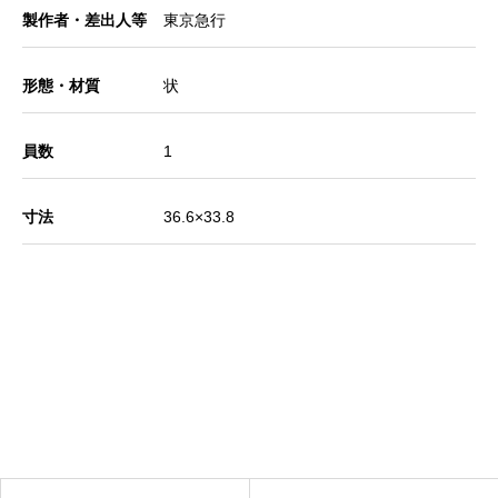
製作者・差出人等
東京急行
形態・材質
状
員数
1
寸法
36.6×33.8