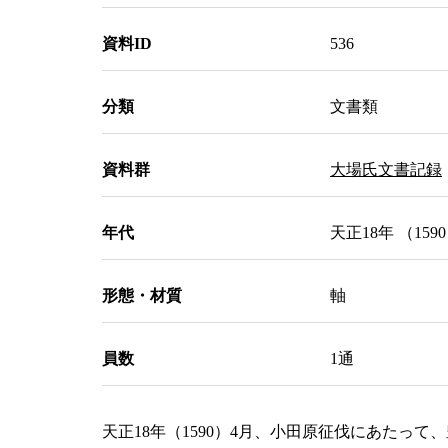
資料ID
536
分類
文書類
資料群
大場氏文書記録
年代
天正18年 （159
形態・材質
軸
員数
1通
天正18年（1590）4月、小田原征伐にあた