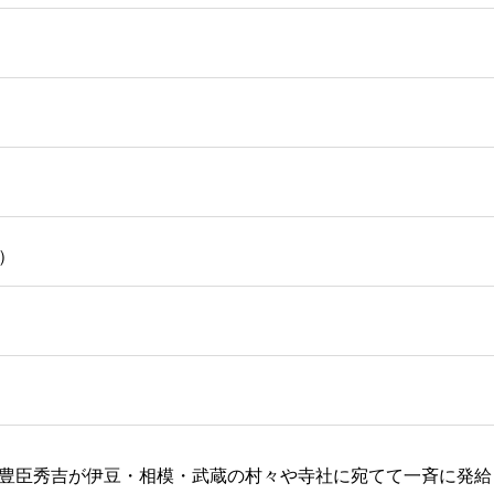
0）
って、豊臣秀吉が伊豆・相模・武蔵の村々や寺社に宛てて一斉に発