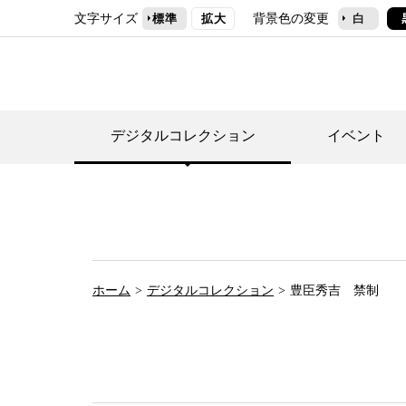
文字サイズ
背景色の変更
標準
拡大
白
デジタルコレクション
イベント
デジタルコレクショ
郷土資料館トップ
民家園トップ
刊行物一覧
世田谷区の歴史
フロアマップ
事業案内(テーマ展
せたがや歴史文化物
常設展案内
団体利用について（
ホーム
デジタルコレクション
豊臣秀吉 禁制
施設利用について
次大夫堀公園民家園
代官屋敷について