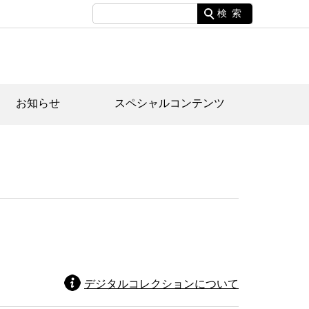
検索
お知らせ
スペシャルコンテンツ
土資料館について
家園のあらまし・文化財建造物
たがや文化散策マップ
間スケジュール
間スケジュール
化財紹介動画
体見学のご案内
本公園民家園
行物
デジタルコレクションについて