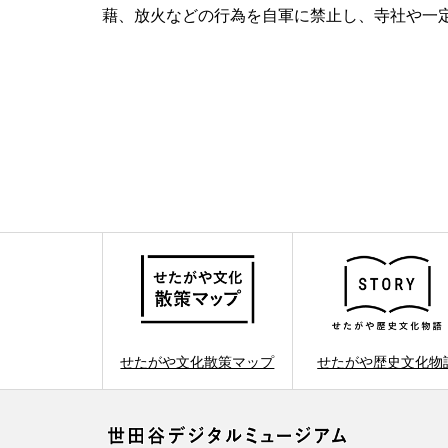
藉、放火などの行為を自軍に禁止し、寺社や一
せたがや文化散策マップ
せたがや歴史文化物