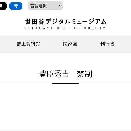
黒
青
郷土資料館
民家園
刊行物
ントップ
デジタルコレクションについて
お知らせ
お知らせ
せたがやの記憶
郷
民
せ
豊臣秀吉 禁制
示・ボランティアなど)
語
イベント
イベント
ジュニア講座
年
年
文
社会科見学など）
開館時間/アクセス
刊行物
団
岡
資料の利用について
刊