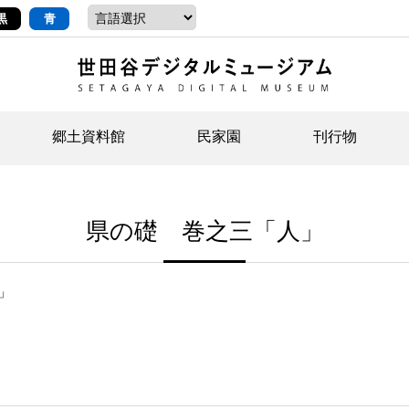
黒
青
郷土資料館
民家園
刊行物
ントップ
デジタルコレクションについて
お知らせ
お知らせ
せたがやの記憶
郷
民
せ
県の礎 巻之三「人」
示・ボランティアなど)
語
イベント
イベント
ジュニア講座
年
年
文
社会科見学など）
開館時間/アクセス
刊行物
団
岡
」
資料の利用について
刊