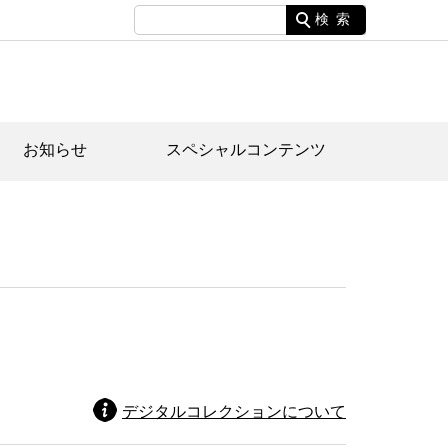
検索
お知らせ
スペシャルコンテンツ
土資料館について
家園のあらまし・文化財建造物
たがや文化散策マップ
間スケジュール
間スケジュール
化財紹介動画
体見学のご案内
本公園民家園
行物
デジタルコレクションについて