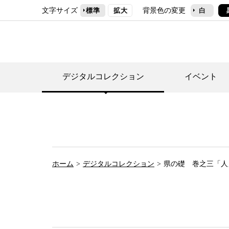
文字サイズ
背景色の変更
標準
拡大
白
デジタルコレクション
イベント
デジタルコレクショ
郷土資料館トップ
民家園トップ
刊行物一覧
世田谷区の歴史
フロアマップ
事業案内(テーマ展
せたがや歴史文化物
常設展案内
団体利用について（
ホーム
デジタルコレクション
県の礎 巻之三「人
施設利用について
次大夫堀公園民家園
代官屋敷について