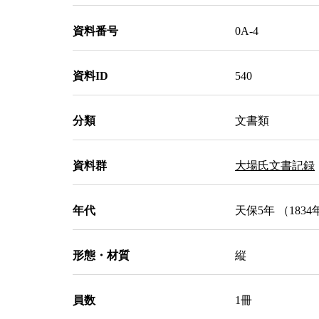
資料番号
0A-4
資料ID
540
分類
文書類
資料群
大場氏文書記録
年代
天保5年 （1834
形態・材質
縦
員数
1冊