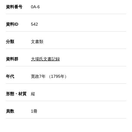
資料番号
0A-6
資料ID
542
分類
文書類
資料群
大場氏文書記録
年代
寛政7年 （1795年）
形態・材質
縦
員数
1冊