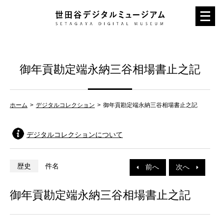
メ
ニ
ュ
ー
御年貢勘定端永納三谷相場書止之記
を
開
く
ホーム
デジタルコレクション
御年貢勘定端永納三谷相場書止之記
デジタルコレクションについて
歴史
件名
前へ
次へ
御年貢勘定端永納三谷相場書止之記