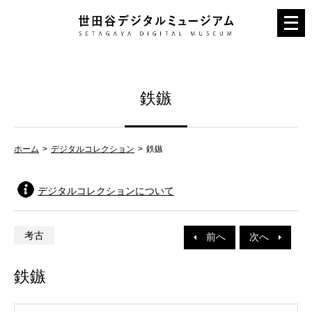
メ
ニ
ュ
ー
鉄鏃
を
開
く
ホーム
デジタルコレクション
鉄鏃
デジタルコレクションについて
考古
前へ
次へ
鉄鏃