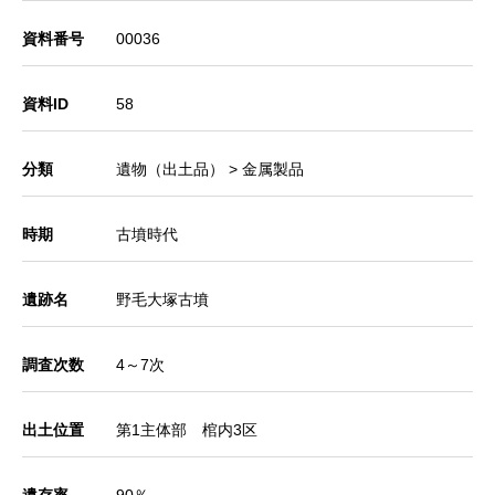
資料番号
00036
資料ID
58
分類
遺物（出土品） > 金属製品
時期
古墳時代
遺跡名
野毛大塚古墳
調査次数
4～7次
出土位置
第1主体部 棺内3区
遺存率
90％