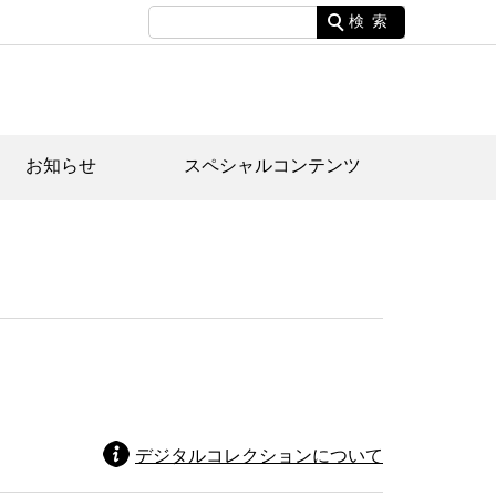
検索
お知らせ
スペシャルコンテンツ
土資料館について
家園のあらまし・文化財建造物
たがや文化散策マップ
間スケジュール
間スケジュール
化財紹介動画
体見学のご案内
本公園民家園
行物
デジタルコレクションについて