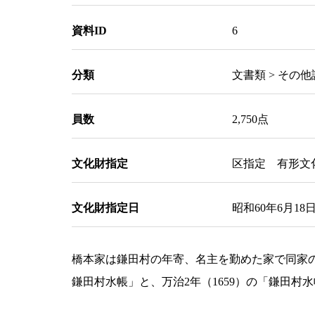
資料ID
6
分類
文書類 > その
員数
2,750点
文化財指定
区指定 有形文
文化財指定日
昭和60年6月18
橋本家は鎌田村の年寄、名主を勤めた家で同家の古
鎌田村水帳」と、万治2年（1659）の「鎌田