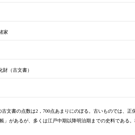
他諸家
化財（古文書）
日
文書の点数は2，700点あまりにのぼる。古いものでは、正保
村水帳」があるが、多くは江戸中期以降明治期までの史料である