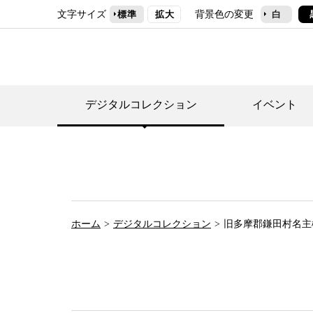
文字サイズ
背景色の変更
標準
拡大
白
デジタルコレクション
イベント
デジタルコレクショ
郷土資料館トップ
民家園トップ
刊行物一覧
世田谷区の歴史
フロアマップ
事業案内(テーマ展
せたがや歴史文化物
常設展案内
団体利用について（
ホーム
デジタルコレクション
旧多摩郡鎌田村名主
施設利用について
次大夫堀公園民家園
代官屋敷について