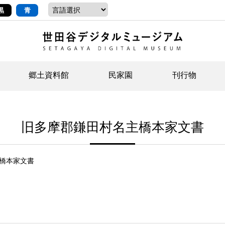
黒
青
郷土資料館
民家園
刊行物
ントップ
デジタルコレクションについて
お知らせ
お知らせ
せたがやの記憶
郷
民
せ
旧多摩郡鎌田村名主橋本家文書
示・ボランティアなど)
語
イベント
イベント
ジュニア講座
年
年
文
社会科見学など）
開館時間/アクセス
刊行物
団
岡
橋本家文書
資料の利用について
刊