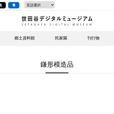
黒
青
郷土資料館
民家園
刊行物
ントップ
デジタルコレクションについて
お知らせ
お知らせ
せたがやの記憶
郷
民
せ
鎌形模造品
示・ボランティアなど)
語
イベント
イベント
ジュニア講座
年
年
文
社会科見学など）
開館時間/アクセス
刊行物
団
岡
資料の利用について
刊