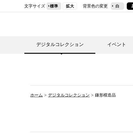
文字サイズ
背景色の変更
標準
拡大
白
デジタルコレクション
イベント
デジタルコレクショ
郷土資料館トップ
民家園トップ
刊行物一覧
世田谷区の歴史
フロアマップ
事業案内(テーマ展
せたがや歴史文化物
常設展案内
団体利用について（
ホーム
デジタルコレクション
鎌形模造品
施設利用について
次大夫堀公園民家園
代官屋敷について