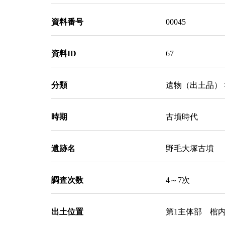
資料番号
00045
資料ID
67
分類
遺物（出土品） 
時期
古墳時代
遺跡名
野毛大塚古墳
調査次数
4～7次
出土位置
第1主体部 棺内