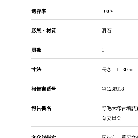
遺存率
100％
形態・材質
滑石
員数
1
寸法
長さ：11.30cm 
報告書番号
第123図18
報告書名
野毛大塚古墳調
育委員会
文化財指定
国指定 重要文