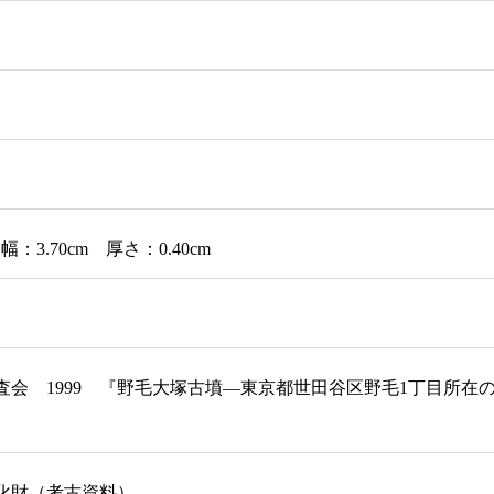
幅：3.70cm 厚さ：0.40cm
査会 1999 『野毛大塚古墳―東京都世田谷区野毛1丁目所
化財（考古資料）