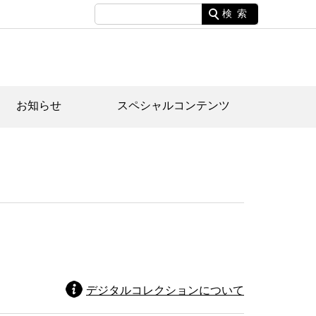
検索
お知らせ
スペシャルコンテンツ
土資料館について
家園のあらまし・文化財建造物
たがや文化散策マップ
間スケジュール
間スケジュール
化財紹介動画
体見学のご案内
本公園民家園
行物
デジタルコレクションについて