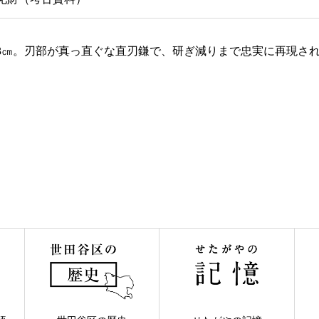
.3㎝。刃部が真っ直ぐな直刃鎌で、研ぎ減りまで忠実に再現さ