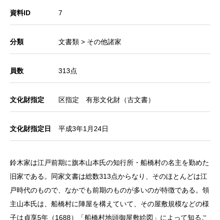
資料ID
7
分類
文書類 > その他諸家
員数
313点
文化財指定
区指定 有形文化財（古文書）
文化財指定日
平成3年1月24日
鈴木家は江戸前期に旗本山本氏の知行所・船橋村の名主を勤めた
旧家である。同家文書は総数313点からなり、そのほとんどは江
戸時代のもので、なかでも前期のものが多いのが特徴である。領
主山本氏は、船橋村に陣屋を構えていて、その屋敷規模などの様
子は貞享5年（1688）「船橋村地頭御屋敷絵図」によって知るこ