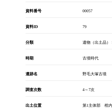
資料番号
00057
資料ID
79
分類
遺物（出土品） 
時期
古墳時代
遺跡名
野毛大塚古墳
調査次数
4～7次
出土位置
第1主体部 棺内