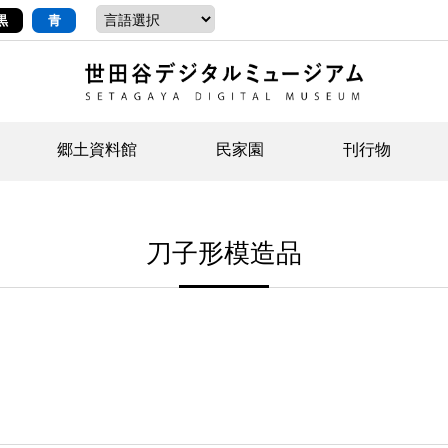
黒
青
郷土資料館
民家園
刊行物
ントップ
デジタルコレクションについて
お知らせ
お知らせ
せたがやの記憶
郷
民
せ
刀子形模造品
示・ボランティアなど)
語
イベント
イベント
ジュニア講座
年
年
文
社会科見学など）
開館時間/アクセス
刊行物
団
岡
資料の利用について
刊