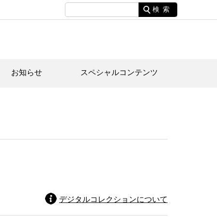
検索
お知らせ
スペシャルコンテンツ
土資料館について
家園のあらまし・文化財建造物
たがや文化散策マップ
間スケジュール
間スケジュール
化財紹介動画
体見学のご案内
本公園民家園
行物
デジタルコレクションについて