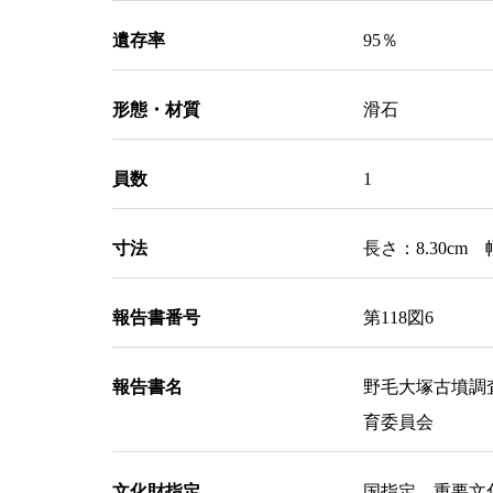
遺存率
95％
形態・材質
滑石
員数
1
寸法
長さ：8.30cm 
報告書番号
第118図6
報告書名
野毛大塚古墳調
育委員会
文化財指定
国指定 重要文