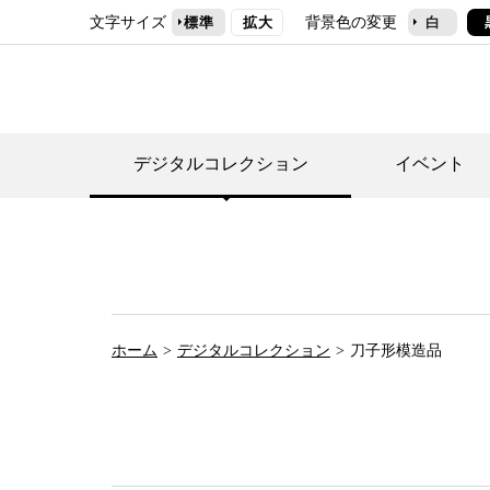
文字サイズ
背景色の変更
標準
拡大
白
デジタルコレクション
イベント
デジタルコレクショ
郷土資料館トップ
民家園トップ
刊行物一覧
世田谷区の歴史
フロアマップ
事業案内(テーマ展
せたがや歴史文化物
常設展案内
団体利用について（
ホーム
デジタルコレクション
刀子形模造品
施設利用について
次大夫堀公園民家園
代官屋敷について