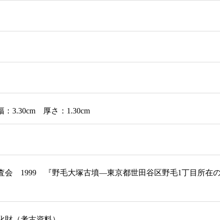
幅：3.30cm 厚さ：1.30cm
査会 1999 『野毛大塚古墳―東京都世田谷区野毛1丁目所
化財（考古資料）