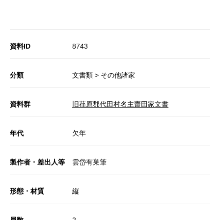
資料ID
8743
分類
文書類 > その他諸家
資料群
旧荏原郡代田村名主齋田家文書
年代
欠年
製作者・差出人等
雲岱有巣筆
形態・材質
縦
員数
2