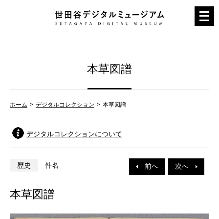
メ
ニ
ュ
ー
本草図譜
を
開
く
ホーム
デジタルコレクション
本草図譜
デジタルコレクションについて
歴史
件名
前へ
次へ
本草図譜