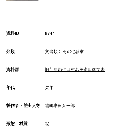
資料ID
8744
分類
文書類 > その他諸家
資料群
旧荏原郡代田村名主齋田家文書
年代
欠年
製作者・差出人等
編輯齋田又一郎
形態・材質
縦