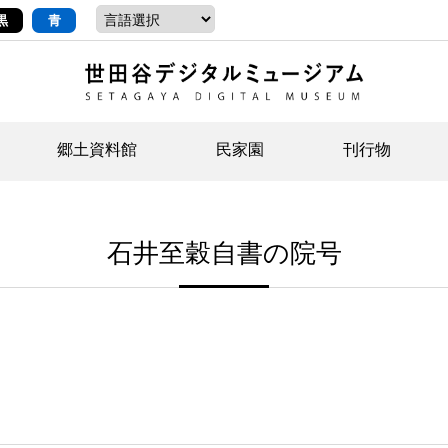
黒
青
郷土資料館
民家園
刊行物
ントップ
デジタルコレクションについて
お知らせ
お知らせ
せたがやの記憶
郷
民
せ
石井至穀自書の院号
示・ボランティアなど)
語
イベント
イベント
ジュニア講座
年
年
文
社会科見学など）
開館時間/アクセス
刊行物
団
岡
資料の利用について
刊