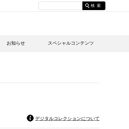
検索
お知らせ
スペシャルコンテンツ
土資料館について
家園のあらまし・文化財建造物
たがや文化散策マップ
間スケジュール
間スケジュール
化財紹介動画
体見学のご案内
本公園民家園
行物
デジタルコレクションについて