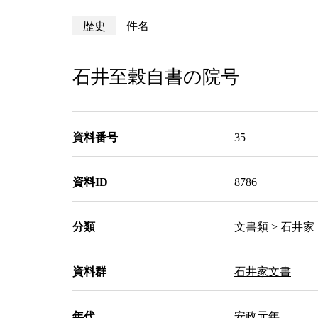
歴史
件名
石井至穀自書の院号
資料番号
35
資料ID
8786
分類
文書類 > 石井家
資料群
石井家文書
年代
安政元年