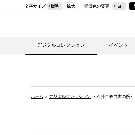
文字サイズ
背景色の変更
標準
拡大
白
デジタルコレクション
イベント
デジタルコレクショ
郷土資料館トップ
民家園トップ
刊行物一覧
世田谷区の歴史
フロアマップ
事業案内(テーマ展
せたがや歴史文化物
常設展案内
団体利用について（
ホーム
デジタルコレクション
石井至穀自書の院号
施設利用について
次大夫堀公園民家園
代官屋敷について