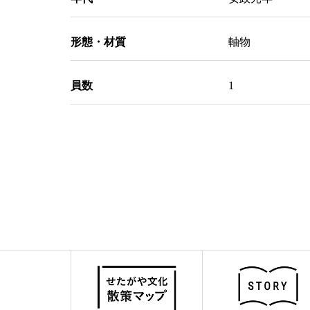
形態・材質
軸物
員数
1