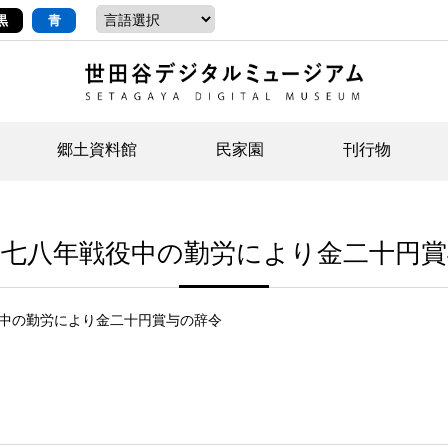
黒
青
郷土資料館
民家園
刊行物
ントップ
デジタルコレクションについて
お知らせ
お知らせ
せたがやの記憶
郷
民
せ
十七八年戦役中の勤労により金二十円賞
示・ボランティアなど)
語
イベント
イベント
ジュニア講座
年
年
文
社会科見学など）
開館時間/アクセス
刊行物
団
岡
中の勤労により金二十円賞与の辞令
資料の利用について
刊