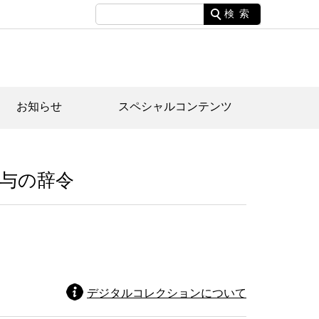
検索
お知らせ
スペシャルコンテンツ
土資料館について
家園のあらまし・文化財建造物
たがや文化散策マップ
与の辞令
間スケジュール
間スケジュール
化財紹介動画
体見学のご案内
本公園民家園
行物
デジタルコレクションについて