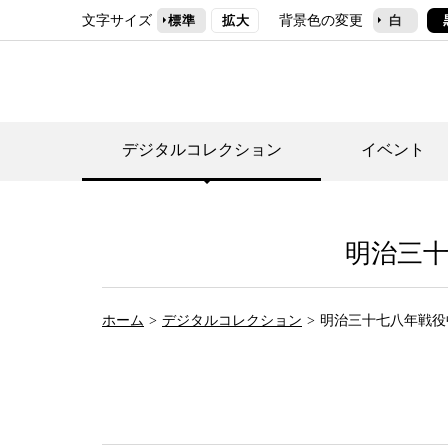
文字サイズ
背景色の変更
標準
拡大
白
デジタルコレクション
イベント
デジタルコレクショ
郷土資料館トップ
民家園トップ
刊行物一覧
世田谷区の歴史
明治三
フロアマップ
事業案内(テーマ展
せたがや歴史文化物
常設展案内
団体利用について（
ホーム
デジタルコレクション
明治三十七八年戦役
施設利用について
次大夫堀公園民家園
代官屋敷について