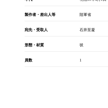
製作者・差出人等
陸軍省
宛先・受取人
石井至凝
形態・材質
状
員数
1