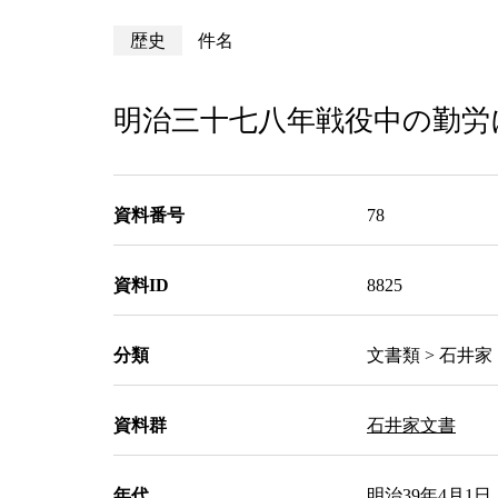
歴史
件名
明治三十七八年戦役中の勤労
資料番号
78
資料ID
8825
分類
文書類 > 石井家
資料群
石井家文書
年代
明治39年4月1日