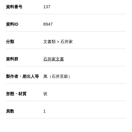
資料番号
137
資料ID
8947
分類
文書類 > 石井家
資料群
石井家文書
製作者・差出人等
萬（石井至穀）
形態・材質
状
員数
1