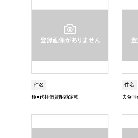
件名
件名
種■代拝借賃附勘定帳
夫食拝