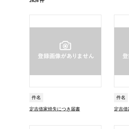
2626 件
件名
件名
定吉借家焼失につき届書
定吉借