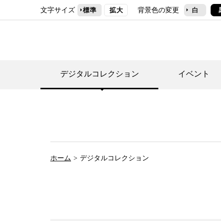
文字サイズ
背景色の変更
標準
拡大
白
デジタルコレクション
イベント
デジタルコレクショ
郷土資料館トップ
民家園トップ
刊行物一覧
世田谷区の歴史
フロアマップ
事業案内(テーマ展
せたがや歴史文化物
常設展案内
団体利用について（
ホーム
デジタルコレクション
施設利用について
次大夫堀公園民家園
代官屋敷について