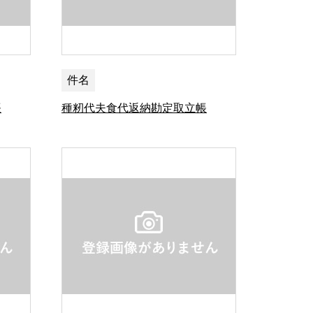
件名
帳
種籾代夫食代返納勘定取立帳