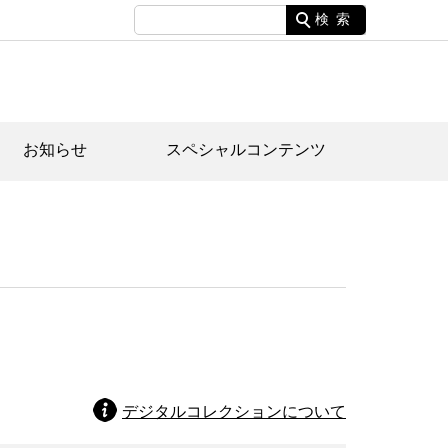
検索
お知らせ
スペシャルコンテンツ
土資料館について
家園のあらまし・文化財建造物
たがや文化散策マップ
間スケジュール
間スケジュール
化財紹介動画
体見学のご案内
本公園民家園
行物
デジタルコレクションについて