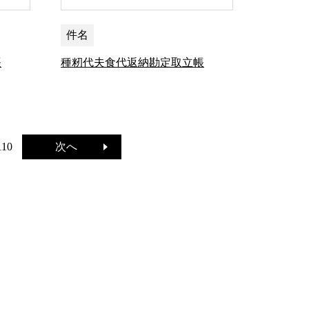
件名
帳
種籾代夫食代返納勘定取立帳
次へ
110