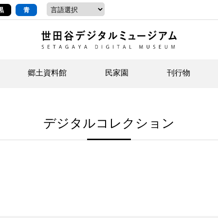
黒
青
郷土資料館
民家園
刊行物
ントップ
デジタルコレクションについて
お知らせ
お知らせ
せたがやの記憶
郷
民
せ
デジタルコレクション
示・ボランティアなど)
語
イベント
イベント
ジュニア講座
年
年
文
社会科見学など）
開館時間/アクセス
刊行物
団
岡
資料の利用について
刊