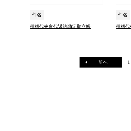
件名
件名
種籾代夫食代返納勘定取立帳
種籾代
前へ
1