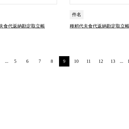
件名
夫食代返納勘定取立帳
種籾代夫食代返納勘定取立
...
5
6
7
8
9
10
11
12
13
...