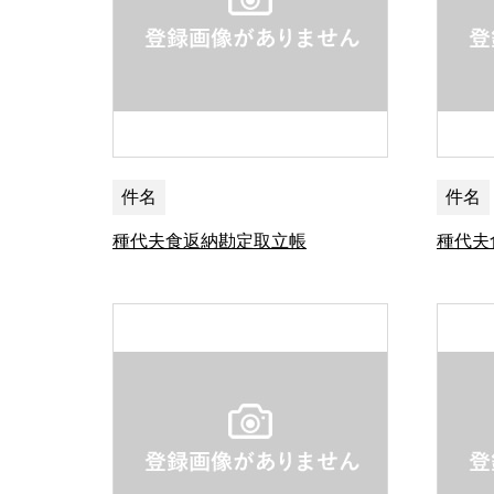
件名
件名
種代夫食返納勘定取立帳
種代夫