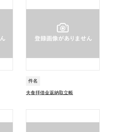
件名
夫食拝借金返納取立帳