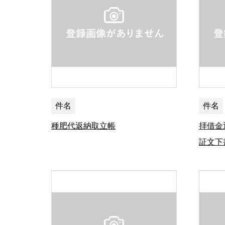
件名
件名
種肥代返納取立帳
拝借金
証文下