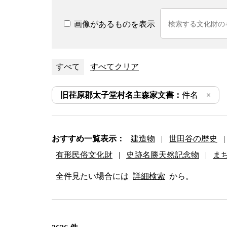
画像があるものを表示
すべて
すべてクリア
旧荏原郡太子堂村名主森家文書：
件名
おすすめ一覧表示：
建造物
|
世田谷の歴史
|
有形民俗文化財
|
史跡名勝天然記念物
|
ま
全件見たい場合には
詳細検索
から。