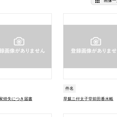
画像一
件名
家焼失につき届書
旱魃ニ付太子堂前田番水帳