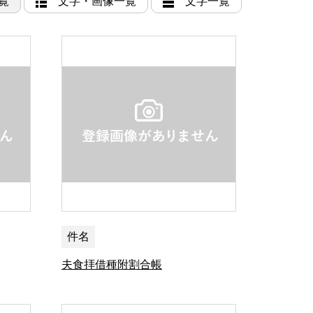
覧
文字・画像一覧
文字一覧
件名
夫食拝借種附割合帳