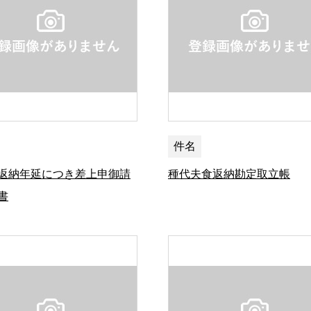
件名
返納年延につき差上申御請
種代夫食返納勘定取立帳
書