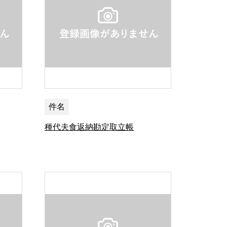
件名
種代夫食返納勘定取立帳